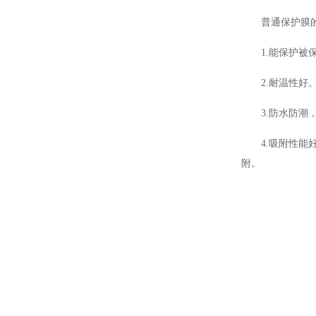
普通保护膜的
1.能保护被保
2.耐温性好。
3.防水防潮，
4.吸附性能好
附。