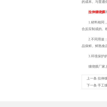
的成本。与普通
拉伸缠绕膜
1.材料相同，
合反应制成的。
2.不同用途：
品保鲜、鲜熟食
3.环境保护的
缠绕膜厂家,
上一条
拉伸
下一条
手工